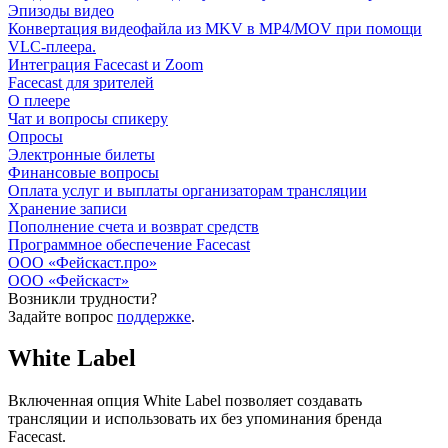
Эпизоды видео
Конвертация видеофайла из MKV в MP4/MOV при помощи
VLC-плеера.
Интеграция Facecast и Zoom
Facecast для зрителей
О плеере
Чат и вопросы спикеру
Опросы
Электронные билеты
Финансовые вопросы
Оплата услуг и выплаты организаторам трансляции
Хранение записи
Пополнение счета и возврат средств
Программное обеспечение Facecast
ООО «Фейскаст.про»
ООО «Фейскаст»
Возникли трудности?
Задайте вопрос
поддержке
.
White Label
Включенная опция White Label позволяет создавать
трансляции и использовать их без упоминания бренда
Facecast.