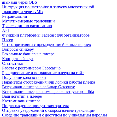
языками через OBS
Инструкция по настройке и запуску многоязычной
трансляции через vMix
Ретрансляции
Мультикамерные трансляции
Трансляции по расписанию
API
Функции платформы Facecast для организаторов
Плеер
Чат со зрителями с премодерацией комментариев
Вопросы спикеру
Рекламные баннеры в плеере
Концертный звук
Статистика
Работа с рестримером Facecast.io
Брендирование и встраивание плеера на сайт
Получение кода вставки
Параметры отображения или логики работы плеера
Встраивание плеера в вебинар Getcourse
Встраивание плеера с помощью конструктора Tilda
Ваш логотип в плеере
Кастомизация плеера
Подтверждение присутствия зрителя
Отправка уведомлений о скором начале трансляции
Создание трансляции с доступом по уникальным паролям