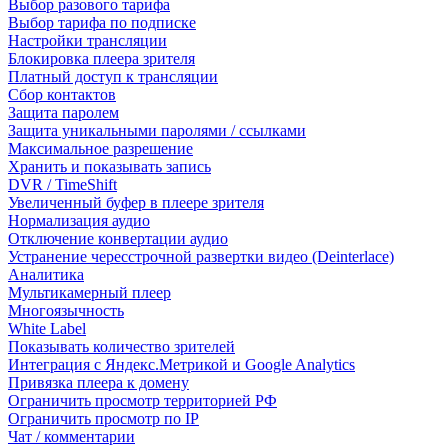
Выбор разового тарифа
Выбор тарифа по подписке
Настройки трансляции
Блокировка плеера зрителя
Платный доступ к трансляции
Сбор контактов
Защита паролем
Защита уникальными паролями / ссылками
Максимальное разрешение
Хранить и показывать запись
DVR / TimeShift
Увеличенный буфер в плеере зрителя
Нормализация аудио
Отключение конвертации аудио
Устранение чересстрочной развертки видео (Deinterlace)
Аналитика
Мультикамерный плеер
Многоязычность
White Label
Показывать количество зрителей
Интеграция с Яндекс.Метрикой и Google Analytics
Привязка плеера к домену
Ограничить просмотр территорией РФ
Ограничить просмотр по IP
Чат / комментарии