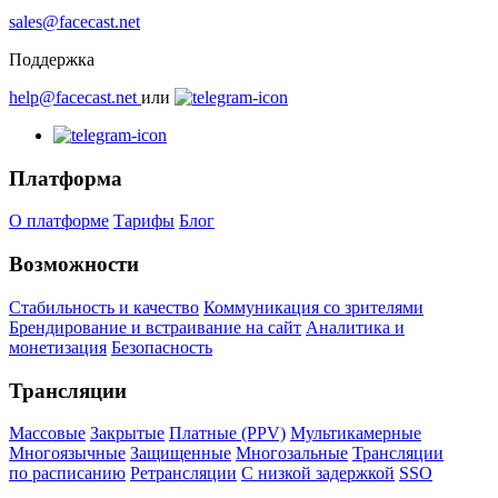
sales@facecast.net
Поддержка
help@facecast.net
или
Платформа
О платформе
Тарифы
Блог
Возможности
Стабильность и качество
Коммуникация со зрителями
Брендирование и встраивание на сайт
Аналитика и
монетизация
Безопасность
Трансляции
Массовые
Закрытые
Платные (PPV)
Мультикамерные
Многоязычные
Защищенные
Многозальные
Трансляции
по расписанию
Ретрансляции
С низкой задержкой
SSO