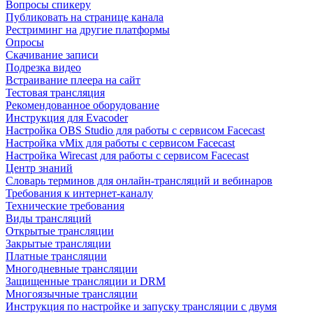
Вопросы спикеру
Публиковать на странице канала
Рестриминг на другие платформы
Опросы
Скачивание записи
Подрезка видео
Встраивание плеера на сайт
Тестовая трансляция
Рекомендованное оборудование
Инструкция для Evacoder
Настройка OBS Studio для работы с сервисом Facecast
Настройка vMix для работы с сервисом Facecast
Настройка Wirecast для работы с сервисом Facecast
Центр знаний
Словарь терминов для онлайн-трансляций и вебинаров
Требования к интернет-каналу
Технические требования
Виды трансляций
Открытые трансляции
Закрытые трансляции
Платные трансляции
Многодневные трансляции
Защищенные трансляции и DRM
Многоязычные трансляции
Инструкция по настройке и запуску трансляции с двумя