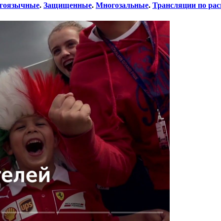
гоязычные
.
Защищенные
.
Многозальные
.
Трансляции по ра