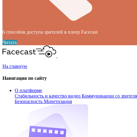
6 способов доступа зрителей в плеер Facecast
Читать
На главную
Навигация по сайту
О платформе
Стабильность и качество видео
Коммуникации со зрител
Безопасность
Монетизация