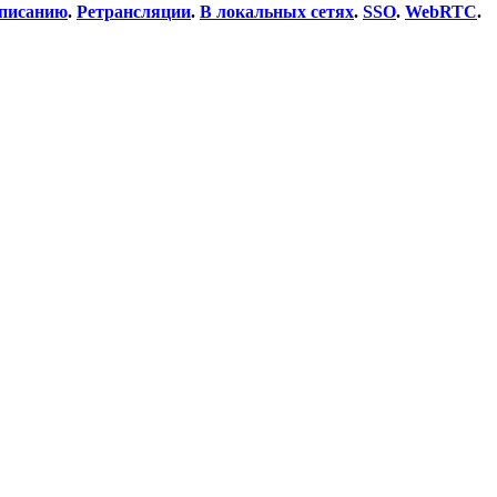
списанию
.
Ретрансляции
.
В локальных сетях
.
SSO
.
WebRTC
.