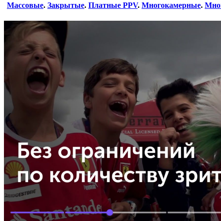
Массовые
.
Закрытые
.
Платные PPV
.
Многокамерные
.
Мно