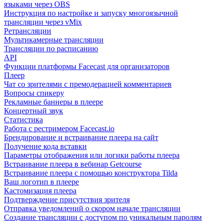
языками через OBS
Инструкция по настройке и запуску многоязычной
трансляции через vMix
Ретрансляции
Мультикамерные трансляции
Трансляции по расписанию
API
Функции платформы Facecast для организаторов
Плеер
Чат со зрителями с премодерацией комментариев
Вопросы спикеру
Рекламные баннеры в плеере
Концертный звук
Статистика
Работа с рестримером Facecast.io
Брендирование и встраивание плеера на сайт
Получение кода вставки
Параметры отображения или логики работы плеера
Встраивание плеера в вебинар Getcourse
Встраивание плеера с помощью конструктора Tilda
Ваш логотип в плеере
Кастомизация плеера
Подтверждение присутствия зрителя
Отправка уведомлений о скором начале трансляции
Создание трансляции с доступом по уникальным паролям