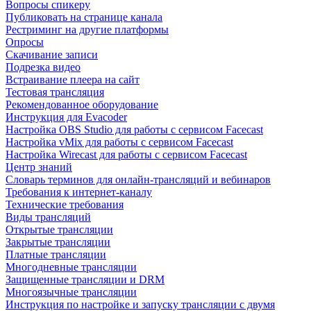
Вопросы спикеру
Публиковать на странице канала
Рестриминг на другие платформы
Опросы
Скачивание записи
Подрезка видео
Встраивание плеера на сайт
Тестовая трансляция
Рекомендованное оборудование
Инструкция для Evacoder
Настройка OBS Studio для работы с сервисом Facecast
Настройка vMix для работы с сервисом Facecast
Настройка Wirecast для работы с сервисом Facecast
Центр знаний
Словарь терминов для онлайн-трансляций и вебинаров
Требования к интернет-каналу
Технические требования
Виды трансляций
Открытые трансляции
Закрытые трансляции
Платные трансляции
Многодневные трансляции
Защищенные трансляции и DRM
Многоязычные трансляции
Инструкция по настройке и запуску трансляции с двумя