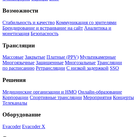
Возможности
Стабильность и качество
Коммуникация со зрителями
Брендирование и встраивание на сайт
Аналитика и
монетизация
Безопасность
Трансляции
Массовые
Закрытые
Платные (PPV)
Мультикамерные
Многоязычные
Защищенные
Многозальные
Трансляции
по расписанию
Ретрансляции
С низкой задержкой
SSO
Решения
Медицинские организации и НМО
Онлайн-образование
Корпорации
Спортивные трансляции
Мероприятия
Концерты
Телеканалы
Оборудование
Evacoder
Evacoder X