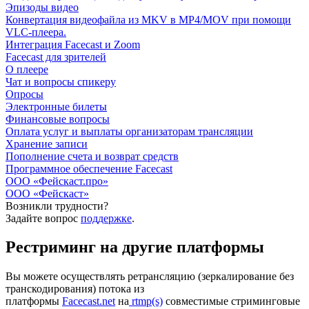
Эпизоды видео
Конвертация видеофайла из MKV в MP4/MOV при помощи
VLC-плеера.
Интеграция Facecast и Zoom
Facecast для зрителей
О плеере
Чат и вопросы спикеру
Опросы
Электронные билеты
Финансовые вопросы
Оплата услуг и выплаты организаторам трансляции
Хранение записи
Пополнение счета и возврат средств
Программное обеспечение Facecast
ООО «Фейскаст.про»
ООО «Фейскаст»
Возникли трудности?
Задайте вопрос
поддержке
.
Рестриминг на другие платформы
Вы можете осуществлять ретрансляцию (зеркалирование без
транскодирования) потока из
платформы
Facecast.net
на
rtmp(s)
совместимые стриминговые