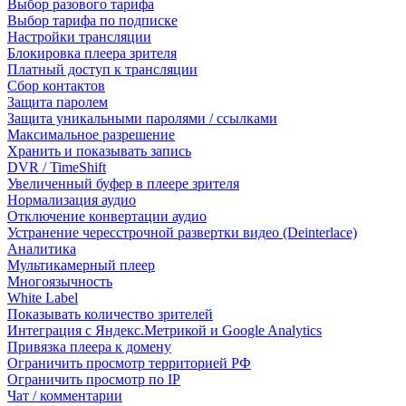
Выбор разового тарифа
Выбор тарифа по подписке
Настройки трансляции
Блокировка плеера зрителя
Платный доступ к трансляции
Сбор контактов
Защита паролем
Защита уникальными паролями / ссылками
Максимальное разрешение
Хранить и показывать запись
DVR / TimeShift
Увеличенный буфер в плеере зрителя
Нормализация аудио
Отключение конвертации аудио
Устранение чересстрочной развертки видео (Deinterlace)
Аналитика
Мультикамерный плеер
Многоязычность
White Label
Показывать количество зрителей
Интеграция с Яндекс.Метрикой и Google Analytics
Привязка плеера к домену
Ограничить просмотр территорией РФ
Ограничить просмотр по IP
Чат / комментарии