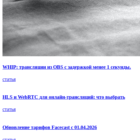
WHIP: трансляции из OBS с задержкой менее 1 секунды.
статья
HLS и WebRTC для онлайн-трансляций: что выбрать
статья
Обновление тарифов Facecast с 01.04.2026
статья