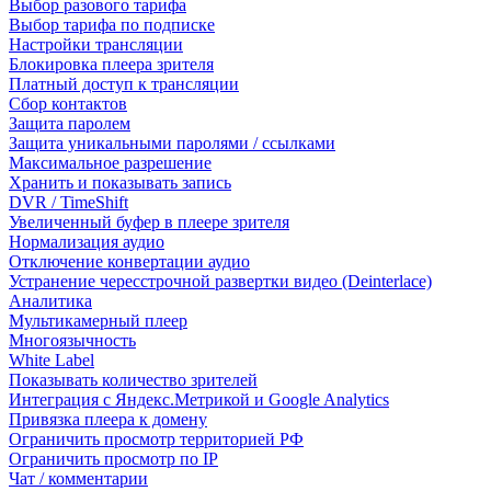
Выбор разового тарифа
Выбор тарифа по подписке
Настройки трансляции
Блокировка плеера зрителя
Платный доступ к трансляции
Сбор контактов
Защита паролем
Защита уникальными паролями / ссылками
Максимальное разрешение
Хранить и показывать запись
DVR / TimeShift
Увеличенный буфер в плеере зрителя
Нормализация аудио
Отключение конвертации аудио
Устранение чересстрочной развертки видео (Deinterlace)
Аналитика
Мультикамерный плеер
Многоязычность
White Label
Показывать количество зрителей
Интеграция с Яндекс.Метрикой и Google Analytics
Привязка плеера к домену
Ограничить просмотр территорией РФ
Ограничить просмотр по IP
Чат / комментарии