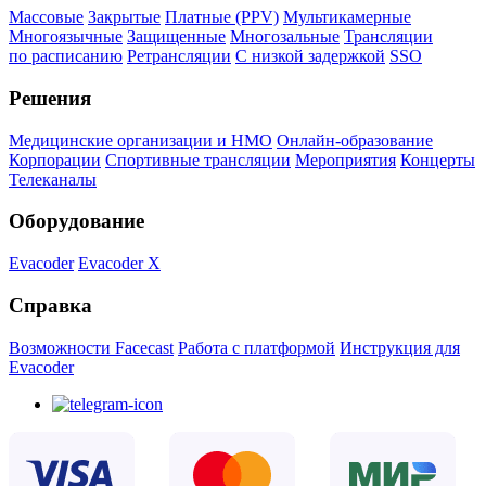
Массовые
Закрытые
Платные (PPV)
Мультикамерные
Многоязычные
Защищенные
Многозальные
Трансляции
по расписанию
Ретрансляции
С низкой задержкой
SSO
Решения
Медицинские организации и НМО
Онлайн-образование
Корпорации
Спортивные трансляции
Мероприятия
Концерты
Телеканалы
Оборудование
Evacoder
Evacoder X
Справка
Возможности Facecast
Работа с платформой
Инструкция для
Evacoder