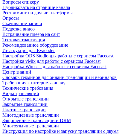
Вопросы спикеру
Публиковать на странице канала
Рестриминг на другие платформы
Опросы
Скачивание записи
Подрезка видео
Встраивание плеера на сайт
Тестовая трансляция
Рекомендованное оборудование
Инструкция для Evacoder
Настройка OBS Studio для работы с сервисом Facecast
Настройка vMix для работы с сервисом Facecast
Настройка Wirecast для работы с сервисом Facecast
Центр знаний
Словарь терминов для онлайн-трансляций и вебинаров
Требования к интернет-каналу
Технические требования
Виды трансляций
Открытые трансляции
Закрытые трансляции
Платные трансляции
Многодневные трансляции
Защищенные трансляции и DRM
Многоязычные трансляции
Инструкция по настройке и запуску трансляции с двумя