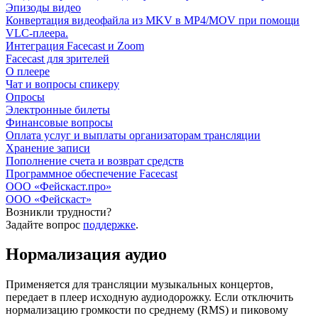
Эпизоды видео
Конвертация видеофайла из MKV в MP4/MOV при помощи
VLC-плеера.
Интеграция Facecast и Zoom
Facecast для зрителей
О плеере
Чат и вопросы спикеру
Опросы
Электронные билеты
Финансовые вопросы
Оплата услуг и выплаты организаторам трансляции
Хранение записи
Пополнение счета и возврат средств
Программное обеспечение Facecast
ООО «Фейскаст.про»
ООО «Фейскаст»
Возникли трудности?
Задайте вопрос
поддержке
.
Нормализация аудио
Применяется для трансляции музыкальных концертов,
передает в плеер исходную аудиодорожку. Если отключить
нормализацию громкости по среднему (RMS) и пиковому