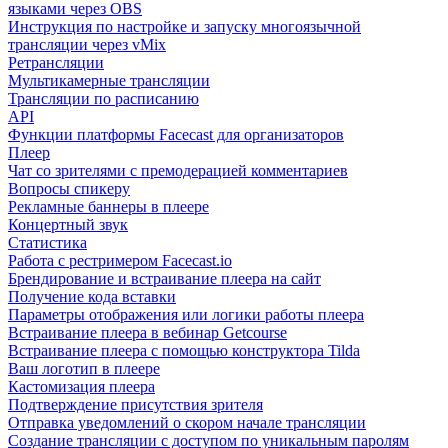
языками через OBS
Инструкция по настройке и запуску многоязычной
трансляции через vMix
Ретрансляции
Мультикамерные трансляции
Трансляции по расписанию
API
Функции платформы Facecast для организаторов
Плеер
Чат со зрителями с премодерацией комментариев
Вопросы спикеру
Рекламные баннеры в плеере
Концертный звук
Статистика
Работа с рестримером Facecast.io
Брендирование и встраивание плеера на сайт
Получение кода вставки
Параметры отображения или логики работы плеера
Встраивание плеера в вебинар Getcourse
Встраивание плеера с помощью конструктора Tilda
Ваш логотип в плеере
Кастомизация плеера
Подтверждение присутствия зрителя
Отправка уведомлений о скором начале трансляции
Создание трансляции с доступом по уникальным паролям