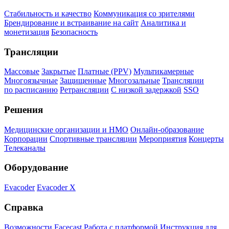
Стабильность и качество
Коммуникация со зрителями
Брендирование и встраивание на сайт
Аналитика и
монетизация
Безопасность
Трансляции
Массовые
Закрытые
Платные (PPV)
Мультикамерные
Многоязычные
Защищенные
Многозальные
Трансляции
по расписанию
Ретрансляции
С низкой задержкой
SSO
Решения
Медицинские организации и НМО
Онлайн-образование
Корпорации
Спортивные трансляции
Мероприятия
Концерты
Телеканалы
Оборудование
Evacoder
Evacoder X
Справка
Возможности Facecast
Работа с платформой
Инструкция для