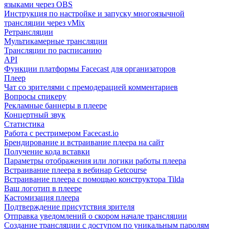
языками через OBS
Инструкция по настройке и запуску многоязычной
трансляции через vMix
Ретрансляции
Мультикамерные трансляции
Трансляции по расписанию
API
Функции платформы Facecast для организаторов
Плеер
Чат со зрителями с премодерацией комментариев
Вопросы спикеру
Рекламные баннеры в плеере
Концертный звук
Статистика
Работа с рестримером Facecast.io
Брендирование и встраивание плеера на сайт
Получение кода вставки
Параметры отображения или логики работы плеера
Встраивание плеера в вебинар Getcourse
Встраивание плеера с помощью конструктора Tilda
Ваш логотип в плеере
Кастомизация плеера
Подтверждение присутствия зрителя
Отправка уведомлений о скором начале трансляции
Создание трансляции с доступом по уникальным паролям