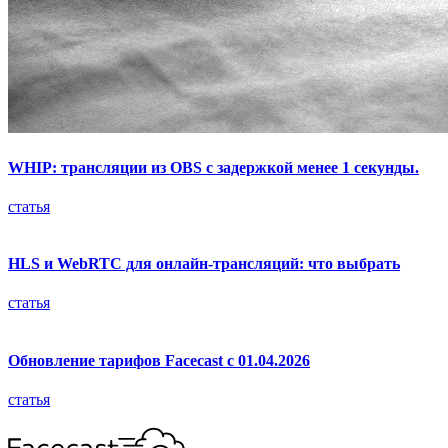
WHIP: трансляции из OBS с задержкой менее 1 секунды.
статья
HLS и WebRTC для онлайн-трансляций: что выбрать
статья
Обновление тарифов Facecast с 01.04.2026
статья