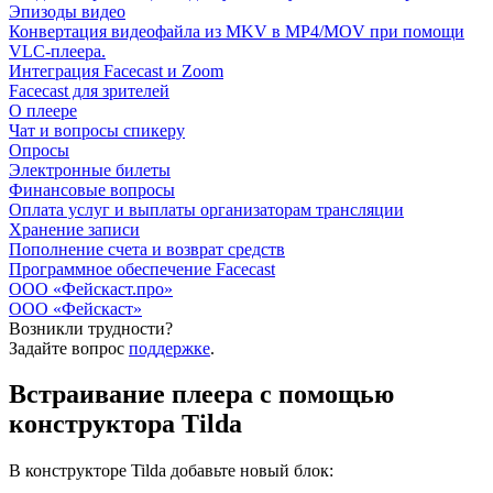
Эпизоды видео
Конвертация видеофайла из MKV в MP4/MOV при помощи
VLC-плеера.
Интеграция Facecast и Zoom
Facecast для зрителей
О плеере
Чат и вопросы спикеру
Опросы
Электронные билеты
Финансовые вопросы
Оплата услуг и выплаты организаторам трансляции
Хранение записи
Пополнение счета и возврат средств
Программное обеспечение Facecast
ООО «Фейскаст.про»
ООО «Фейскаст»
Возникли трудности?
Задайте вопрос
поддержке
.
Встраивание плеера с помощью
конструктора Tilda
В конструкторе Tilda добавьте новый блок: