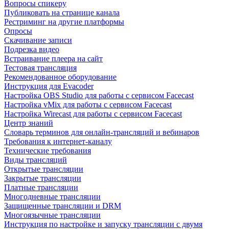
Вопросы спикеру
Публиковать на странице канала
Рестриминг на другие платформы
Опросы
Скачивание записи
Подрезка видео
Встраивание плеера на сайт
Тестовая трансляция
Рекомендованное оборудование
Инструкция для Evacoder
Настройка OBS Studio для работы с сервисом Facecast
Настройка vMix для работы с сервисом Facecast
Настройка Wirecast для работы с сервисом Facecast
Центр знаний
Словарь терминов для онлайн-трансляций и вебинаров
Требования к интернет-каналу
Технические требования
Виды трансляций
Открытые трансляции
Закрытые трансляции
Платные трансляции
Многодневные трансляции
Защищенные трансляции и DRM
Многоязычные трансляции
Инструкция по настройке и запуску трансляции с двумя