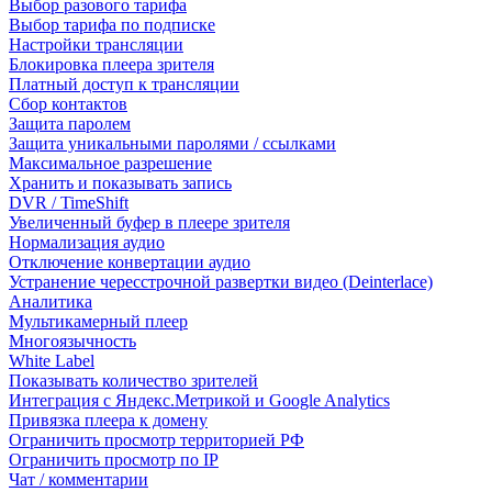
Выбор разового тарифа
Выбор тарифа по подписке
Настройки трансляции
Блокировка плеера зрителя
Платный доступ к трансляции
Сбор контактов
Защита паролем
Защита уникальными паролями / ссылками
Максимальное разрешение
Хранить и показывать запись
DVR / TimeShift
Увеличенный буфер в плеере зрителя
Нормализация аудио
Отключение конвертации аудио
Устранение чересстрочной развертки видео (Deinterlace)
Аналитика
Мультикамерный плеер
Многоязычность
White Label
Показывать количество зрителей
Интеграция с Яндекс.Метрикой и Google Analytics
Привязка плеера к домену
Ограничить просмотр территорией РФ
Ограничить просмотр по IP
Чат / комментарии