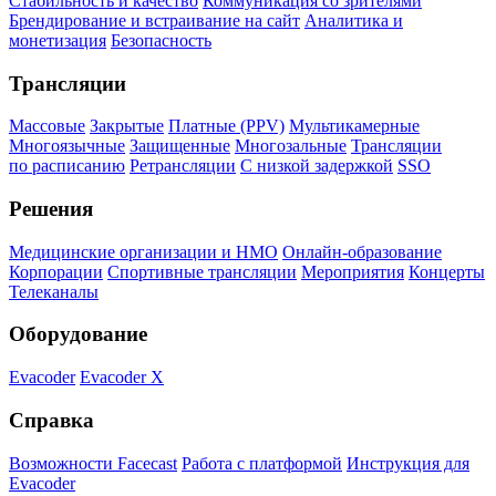
Стабильность и качество
Коммуникация со зрителями
Брендирование и встраивание на сайт
Аналитика и
монетизация
Безопасность
Трансляции
Массовые
Закрытые
Платные (PPV)
Мультикамерные
Многоязычные
Защищенные
Многозальные
Трансляции
по расписанию
Ретрансляции
С низкой задержкой
SSO
Решения
Медицинские организации и НМО
Онлайн-образование
Корпорации
Спортивные трансляции
Мероприятия
Концерты
Телеканалы
Оборудование
Evacoder
Evacoder X
Справка
Возможности Facecast
Работа с платформой
Инструкция для
Evacoder