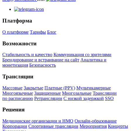
Платформа
О платформе
Тарифы
Блог
Возможности
Стабильность и качество
Коммуникация со зрителями
Брендирование и встраивание на сайт
Аналитика и
монетизация
Безопасность
Трансляции
Массовые
Закрытые
Платные (PPV)
Мультикамерные
Многоязычные
Защищенные
Многозальные
Трансляции
по расписанию
Ретрансляции
С низкой задержкой
SSO
Решения
Медицинские организации и НМО
Онлайн-образование
Корпорации
Спортивные трансляции
Мероприятия
Концерты