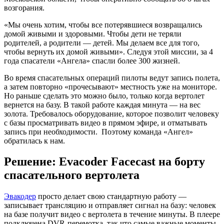
возгорания.
«Мы очень хотим, чтобы все потерявшиеся возвращались
домой живыми и здоровыми. Чтобы дети не теряли
родителей, а родители — детей. Мы делаем все для того,
чтобы вернуть их домой живыми». Следуя этой миссии, за 4
года спасатели «Ангела» спасли более 300 жизней.
Во время спасательных операций пилоты ведут запись полета,
а затем повторно «прочесывают» местность уже на мониторе.
Но раньше сделать это можно было, только когда вертолет
вернется на базу. В такой работе каждая минута — на вес
золота. Требовалось оборудование, которое позволит человеку
с базы просматривать видео в прямом эфире, и отматывать
запись при необходимости. Поэтому команда «Ангел»
обратилась к нам.
Решение: Evacoder Facecast на борту
спасательного вертолета
Эвакодер
просто делает свою стандартную работу —
записывает трансляцию и отправляет сигнал на базу: человек
на базе получит видео с вертолета в течение минуты. В плеере
подключена DVR-перемотка, так что самые важные моменты