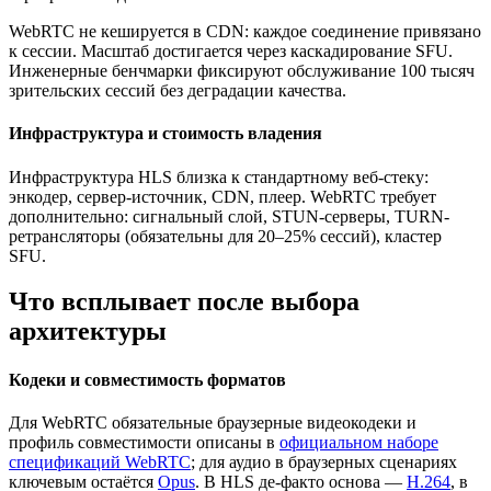
WebRTC не кешируется в CDN: каждое соединение привязано
к сессии. Масштаб достигается через каскадирование SFU.
Инженерные бенчмарки фиксируют обслуживание 100 тысяч
зрительских сессий без деградации качества.
Инфраструктура и стоимость владения
Инфраструктура HLS близка к стандартному веб-стеку:
энкодер, сервер-источник, CDN, плеер. WebRTC требует
дополнительно: сигнальный слой, STUN-серверы, TURN-
ретрансляторы (обязательны для 20–25% сессий), кластер
SFU.
Что всплывает после выбора
архитектуры
Кодеки и совместимость форматов
Для WebRTC обязательные браузерные видеокодеки и
профиль совместимости описаны в
официальном наборе
спецификаций WebRTC
; для аудио в браузерных сценариях
ключевым остаётся
Opus
. В HLS де-факто основа —
H.264
, в