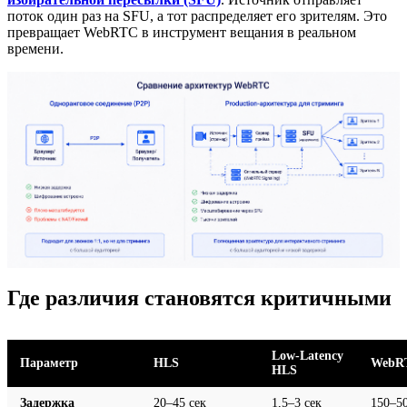
поток один раз на SFU, а тот распределяет его зрителям. Это
превращает WebRTC в инструмент вещания в реальном
времени.
Где различия становятся критичными
Low-Latency
Параметр
HLS
WebR
HLS
Задержка
20–45 сек
1,5–3 сек
150–5