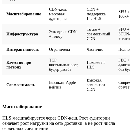
CDN-кеш,
CDN +
SFU-кл
Масштабирование
массовая
поддержка
100k+ 
аудитория
LL-HLS
То же +
SFU +
Энкодер + CDN
Инфраструктура
совместимый
STUN
+ плеер
CDN
+ сиг
Интерактивность
Ограничена
Частично
Полно
TCP
FEC +
Качество при
Похоже на
восстанавливает,
адапт
потерях
HLS
буфер растёт
без бу
Высокая,
Высокая, Apple-
Совре
Совместимость
зависит от
нейтив
брауз
CDN
Масштабирование
HLS масштабируется через CDN-кеш. Рост аудитории
означает рост нагрузки на сеть доставки, а не рост числа
серверных соединений.