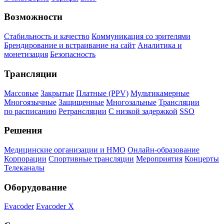
Возможности
Стабильность и качество
Коммуникация со зрителями
Брендирование и встраивание на сайт
Аналитика и
монетизация
Безопасность
Трансляции
Массовые
Закрытые
Платные (PPV)
Мультикамерные
Многоязычные
Защищенные
Многозальные
Трансляции
по расписанию
Ретрансляции
С низкой задержкой
SSO
Решения
Медицинские организации и НМО
Онлайн-образование
Корпорации
Спортивные трансляции
Мероприятия
Концерты
Телеканалы
Оборудование
Evacoder
Evacoder X