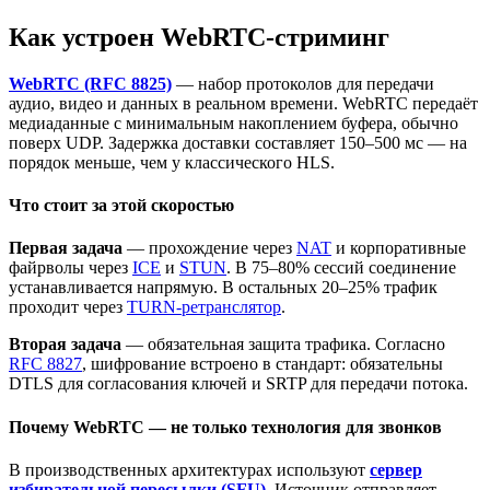
Как устроен WebRTC-стриминг
WebRTC (RFC 8825)
— набор протоколов для передачи
аудио, видео и данных в реальном времени. WebRTC передаёт
медиаданные с минимальным накоплением буфера, обычно
поверх UDP. Задержка доставки составляет 150–500 мс — на
порядок меньше, чем у классического HLS.
Что стоит за этой скоростью
Первая задача
— прохождение через
NAT
и корпоративные
файрволы через
ICE
и
STUN
. В 75–80% сессий соединение
устанавливается напрямую. В остальных 20–25% трафик
проходит через
TURN-ретранслятор
.
Вторая задача
— обязательная защита трафика. Согласно
RFC 8827
, шифрование встроено в стандарт: обязательны
DTLS для согласования ключей и SRTP для передачи потока.
Почему WebRTC — не только технология для звонков
В производственных архитектурах используют
сервер
избирательной пересылки (SFU)
. Источник отправляет