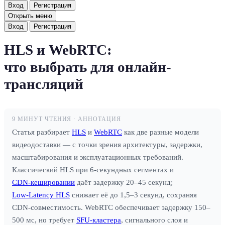
Вход
Регистрация
Открыть меню
Вход
Регистрация
HLS и WebRTC:
что выбрать для онлайн-
трансляций
9 МИНУТ ЧТЕНИЯ · АННОТАЦИЯ
Статья разбирает
HLS
и
WebRTC
как две разные модели
видеодоставки — с точки зрения архитектуры, задержки,
масштабирования и эксплуатационных требований.
Классический HLS при 6‑секундных сегментах и
CDN‑кешировании
даёт задержку 20–45 секунд;
Low‑Latency HLS
снижает её до 1,5–3 секунд, сохраняя
CDN‑совместимость. WebRTC обеспечивает задержку 150–
500 мс, но требует
SFU‑кластера
, сигнального слоя и