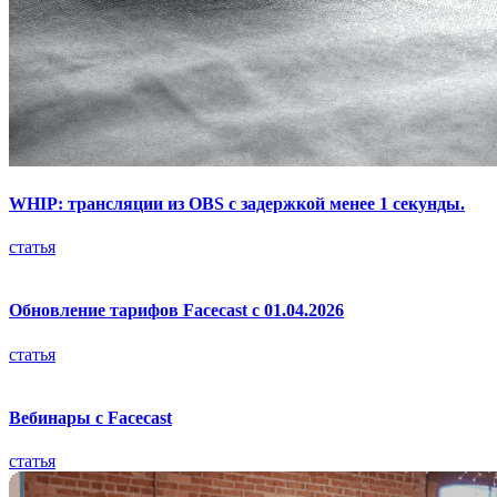
WHIP: трансляции из OBS с задержкой менее 1 секунды.
статья
Обновление тарифов Facecast с 01.04.2026
статья
Вебинары с Facecast
статья