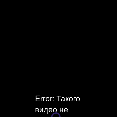
Facecast — профессиональная видеоплатформа и оборудование
для онлайн-трансляций. Платные и защищенные трансляции.
Универсальный инструмент для стриминга, хостинга и
монетизации видео. Поддержка клиентов 24×7.
Error: Такого
видео не
Плеер загружается