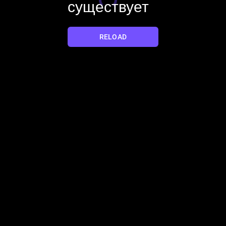
существует
YES
NO
RELOAD