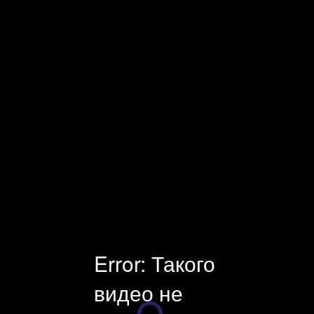
Facecast — профессиональная видеоплатформа и оборудование
для онлайн-трансляций. Платные и защищенные трансляции.
Универсальный инструмент для стриминга, хостинга и
монетизации видео. Поддержка клиентов 24×7.
Error: Такого
видео не
Плеер загружается