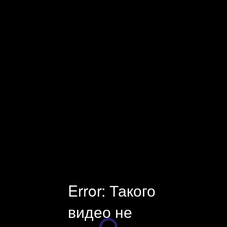
Facecast — профессиональная видеоплатформа и оборудование
для онлайн-трансляций. Платные и защищенные трансляции.
Универсальный инструмент для стриминга, хостинга и
монетизации видео. Поддержка клиентов 24×7.
Error: Такого
видео не
Плеер загружается