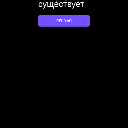
существует
YES
NO
RELOAD