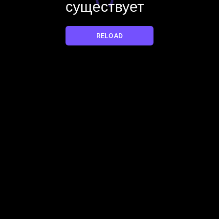
существует
YES
NO
RELOAD