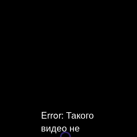
Facecast — профессиональная видеоплатформа и оборудование
для онлайн-трансляций. Платные и защищенные трансляции.
Универсальный инструмент для стриминга, хостинга и
монетизации видео. Поддержка клиентов 24×7.
Error: Такого
видео не
Плеер загружается