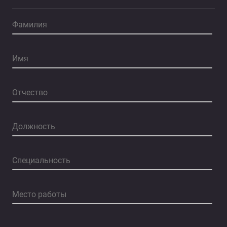
YES
NO