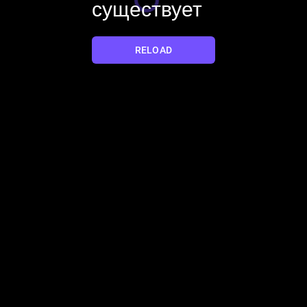
существует
YES
NO
RELOAD