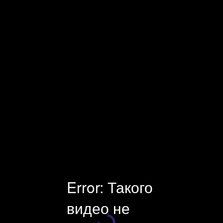
Facecast — профессиональная видеоплатформа и оборудование
для онлайн-трансляций. Платные и защищенные трансляции.
Универсальный инструмент для стриминга, хостинга и
монетизации видео. Поддержка клиентов 24×7.
Error: Такого
видео не
Плеер загружается