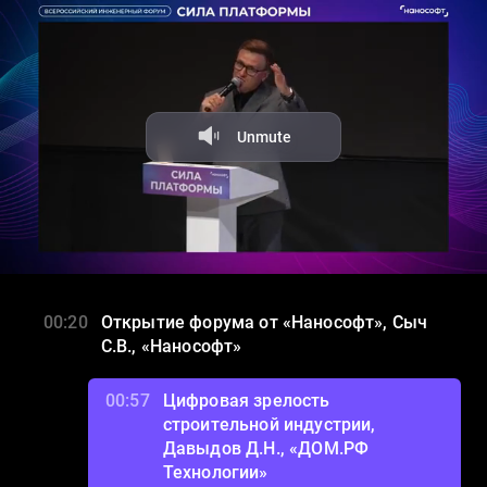
Facecast — профессиональная видеоплатформа и оборудование
Зал 1. Main Stage
для онлайн-трансляций. Платные и защищенные трансляции.
Универсальный инструмент для стриминга, хостинга и
монетизации видео. Поддержка клиентов 24×7.
Unmute
00:20
Открытие форума от «Нанософт», Сыч
С.В., «Нанософт»
00:57
Цифровая зрелость
строительной индустрии,
Давыдов Д.Н., «ДОМ.РФ
Технологии»