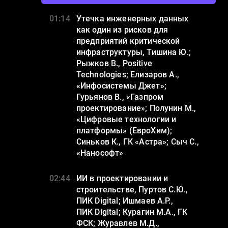
YES
NO
01:14
Утечка инженерных данных
как один из рисков для
предприятий критической
инфраструктуры, Тишина Ю.;
Рыжков В., Positive
Technologies; Елизаров А.,
«Инфосистемы Джет»;
Гурьянов В., «Газпром
проектирование»; Полунин М.,
«Цифровые технологии и
платформы» (ЕвроХим);
Синьков К., ГК «Астра»; Сыч С.,
«Нанософт»
02:44
ИИ в проектировании и
строительстве, Пуртов С.Ю.,
ПИК Digital; Ишмаев А.Р.,
ПИК Digital; Курагин М.А., ГК
ФСК; Журавлев М.Д.,