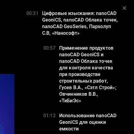
льный инструмент для стриминга, хостинга и монетизации видео.
00:31
Цифровые изыскания: nanoCAD
GeoniCS, nanoCAD Облака точек,
nanoCAD GeoSeries, Пархолуп
С.В, «Нанософт»
00:57
Применение продуктов
nanoCAD GeoniCS и
nanoCAD Облака точек
для контроля качества
при производстве
строительных работ,
Гусев В.А., «Сэтл Строй»;
Овчинников В.В.,
«ТиБиЭс»
01:12
Использование nanoCAD
GeoniCS для оценки
емкости