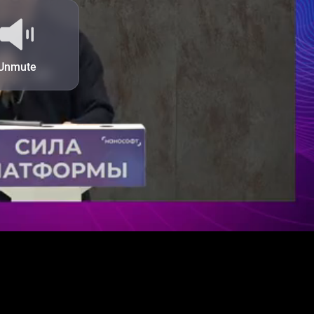
YES
NO
Unmute