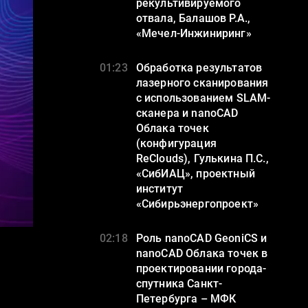
рекультивируемого
отвала, Балашов Р.А.,
«Мечел-Инжиниринг»
01:23
Обработка результатов
лазерного сканирования
с использованием SLAM-
сканера и nanoCAD
Облака точек
(конфигурация
ReClouds), Гулькина П.С.,
«СибИАЦ», проектный
институт
«Сибирьэнергопроект»
02:18
Роль nanoCAD GeoniCS и
nanoCAD Облака точек в
проектировании города-
спутника Санкт-
Петербурга – МФК