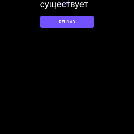
существует
YES
NO
RELOAD