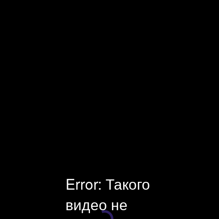
Facecast — профессиональная видеоплатформа и оборудование
для онлайн-трансляций. Платные и защищенные трансляции.
Универсальный инструмент для стриминга, хостинга и
монетизации видео. Поддержка клиентов 24×7.
Error: Такого
видео не
Плеер загружается