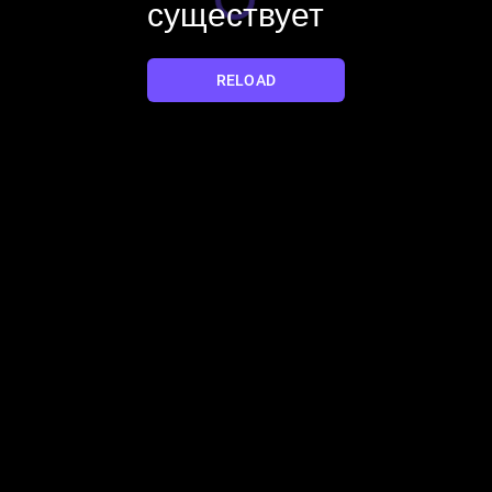
существует
YES
NO
RELOAD