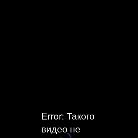
Facecast — профессиональная видеоплатформа и оборудование
для онлайн-трансляций. Платные и защищенные трансляции.
Универсальный инструмент для стриминга, хостинга и
монетизации видео. Поддержка клиентов 24×7.
Error: Такого
видео не
Плеер загружается