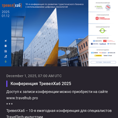
Facecast — профессиональная видеоплатформа и оборудование
для онлайн-трансляций. Платные и защищенные трансляции.
Универсальный инструмент для стриминга, хостинга и
монетизации видео. Поддержка клиентов 24×7.
Authentication
December 1, 2025, 07:00 AM UTC
Конференция ТревелХаб 2025
Доступ к записи конференции можно приобрести на сайте 
www.travelhub.pro 

* * *

ТревелХаб – 10-я ежегодная конференция для специалистов 
TravelTech-индустрии.
