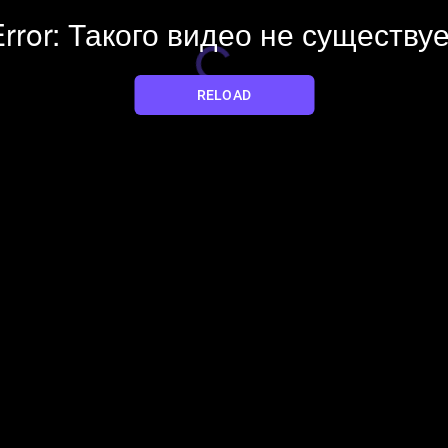
rror: Такого видео не существу
Плеер загружается
YES
NO
RELOAD