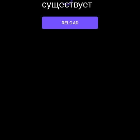
существует
YES
NO
RELOAD