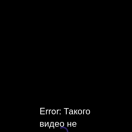
Facecast — профессиональная видеоплатформа и оборудование
для онлайн-трансляций. Платные и защищенные трансляции.
Универсальный инструмент для стриминга, хостинга и
монетизации видео. Поддержка клиентов 24×7.
Error: Такого
видео не
Плеер загружается