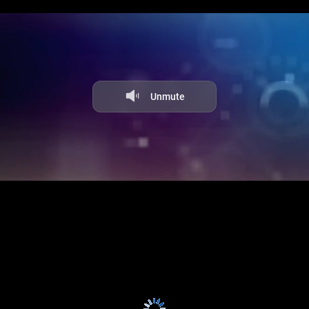
Facecast — профессиональная видеоплатформа и оборудование
Семинар-практикум для работников ОО «Школьная служба примирения (ШСП): новые возможности для профилактики и разрешения школьных конфликтов»
для онлайн-трансляций. Платные и защищенные трансляции.
Универсальный инструмент для стриминга, хостинга и
монетизации видео. Поддержка клиентов 24×7.
Unmute